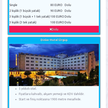
Single
80 EURO
Dolu
2 kişilik (1 büyük yatak)
90 EURO
Dolu
3 kişilik (1 büyük + 1 tek yatak)
100 EURO
Dolu
3 kişilik (3 tek yatak)
100 EURO
Dolu
Dolu
Dinler Hotel Ürgüp
5 yıldızlı otel.
Fiyatlara kahvaltı, akşam yemeği ve KDV dahildir.
Start ve finiş noktasına 1900 metre mesafede.